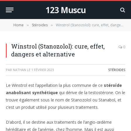
123 Muscu
Home
Stéroides
Winstrol (Stanozolol): cure, effet, dangers et alternative
»
»
Winstrol (Stanozolol): cure, effet,
0
dangers et alternative
PAR
NATHAN
LE
1 FÉVRIER 2023
STÉROIDES
Le Winstrol est l’appellation la plus commune de ce
stéroïde
anabolisant synthétique
qui dérive de la testostérone. On le
trouve également sous le nom de Stanozolol ou Stanabol, et
c’est un produit utilisé pour plusieurs traitements.
D’abord, il se destine aux traitements de l’angio-œdème
héréditaire et de l’anémie, chez l’homme. Mais il est aussi